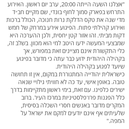
"אצלנו השעה הייתה 20:00, ערב יום ראשון. האירוע
התרחש בפארק סמוך לחוף בונדי, שם מקיים חב״ד
מדי שנה את טקס הדלקת נרות חנוכה, הכולל ברכות
ואירוע קהילתי פתוח. הפיגוע אירע במרחק של חמש
דקות מביתי. זהו אזור קטן יחסית, ולכן ההערכה היא
שמבצעי המעשה ידעו היטב למי הוא מכוון. בשלב זה,
כלי התקשורת אינם מציינים זאת במפורש, אך
בקהילה היהודית ידוע כבר עתה כי מדובר בפיגוע
שיועד לפגוע בקהילה היהודית.
כישראלית יהודייה המתגוררת במקום, אין זו תחושה
טובה. באופן אישי, עד כה לא חוויתי גילויי שנאה
ישירים כלפינו. עם זאת, בימי ראשון מתקיימות בדרך
כלל הפגנות פרו־פלסטיניות במרכז העיר. ברוב
המקרים מדובר באנשים חסרי השכלה בסיסית,
שלעיתים אף אינם יודעים למקם את ישראל על
המפה."