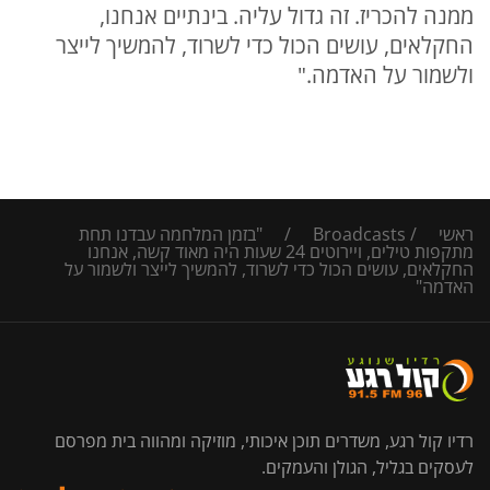
ממנה להכריז. זה גדול עליה. בינתיים אנחנו,
החקלאים, עושים הכול כדי לשרוד, להמשיך לייצר
ולשמור על האדמה."
ראשי
/
Broadcasts
/
"בזמן המלחמה עבדנו תחת
מתקפות טילים, ויירוטים 24 שעות היה מאוד קשה, אנחנו
החקלאים, עושים הכול כדי לשרוד, להמשיך לייצר ולשמור על
האדמה"
רדיו קול רגע, משדרים תוכן איכותי, מוזיקה ומהווה בית מפרסם
לעסקים בגליל, הגולן והעמקים.