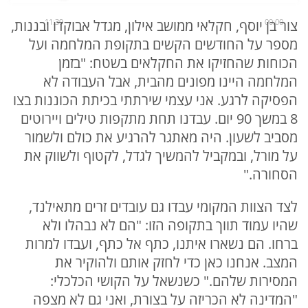
00:00
11:39
צור בן יוסף, חקלאי ממושב אילון, מגדל אבוקדו ובננות,
מספר על החודשים הקשים בתקופת המלחמה ועל
הכוחות שהחזיקו את החקלאים בשטח: "בזמן
המלחמה היינו מפונים מהבית, אבל העבודה לא
הפסיקה לרגע. אני עצמי שירתתי בכיתת הכוננות בצו
8 במשך 90 יום. עבדנו תחת מתקפות טילים ויירוטים
מסביב לשעון. היה מאתגר להרגיע את כולם ולשמור
על מורל, ובמקביל להמשיך לגדל, לקטוף ולשווק את
הסחורה."
לצד הצוות המקומי עבדו גם עובדים זרים מתאילנד,
שהיו עמוד תווך בתקופה הזו: "הם לא נבהלו ולא
ברחו. הם נשארו איתנו, כתף אל כתף, ועבדו למרות
המצב. אנחנו כאן כדי לחזק אותם ולהוקיר את
המסירות שלהם." כשנשאל על הקושי הכלכלי:
"המדינה לא הכריזה על בצורת, ואני גם לא מצפה