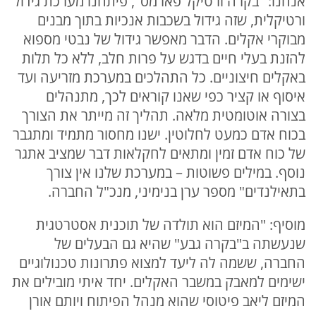
אנחנו: "בקרה ורטיקל פארמס", פיתחנו מערכת גידול
ורטיקלית, שזה גידול בשכבות אנכיות בתוך מבנים
מבוקרי אקלים. הדבר מאפשר גידול של נבטי מספוא
להזנת בעלי חיים בדגש על פרות חלב, ללא כל תלות
באקלים חיצוניים. כל התהלכים במערכת מזריעה ועד
איסוף או קציר כפי שאנו קוראים לכך, מתנהלים
בצורה אוטומטית מלאה. תהליך זה מייתר את הצורך
בכוח אדם כמעט לחלוטין. ישנו מחסור מתמיד ומתגבר
של כוח אדם זמין ומתאים לחקלאות דבר שמציב אתגר
נוסף. במילים פשוטות – במערכת שלנו אין צורך
בתאילנדים" מספר ערן בנימיני, מנכ"ל החברה.
מוסיף: "המיזם הוא תולדה של תוכנית אסטרטגית
שנעשתה ב"בקרה גבע" שהיא גם הבעלים של
החברה, ששמה לה ליעד למצוא פתרונות טכנולוגיים
ישימים למאבק במשבר האקלים. יחד איתי מובילים את
המיזם ליאב פיטוסי שהוא מנהל הפיתוח ויותם אורן