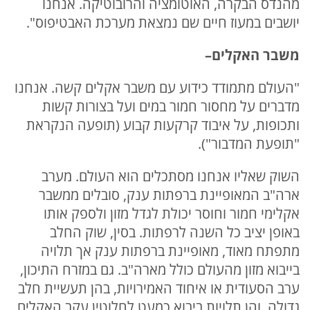
מהנדס הבקרה, האוטומציה והרובוטיקה. אנחנו
יושבים במעוז חיים שם נמצאת מערכת האבטיפוס".
משבר האקלים
–
"העולם מתמודד כידוע עם משבר אקלים קשה. אנחנו
מדברים על מחסור חמור במים ועל בצורות קשות
ותכופות, על איבוד קרקעות קבוע (תופעה הנקראת
"תופעת המדבור").
השוק שאליו אנחנו מסתכלים הוא העולם. מערב
ארה"ב המאופיינת ברפתות ענק, סובלים ממשבר
אקלימי חמור וחוסר יכולת לגדל מזון ולספק אותו
באופן יציב כל השנה לרפתות. בסין, שוק החלב
מתפתח מאוד, מאופיינת ברפתות ענק אך תלויה
בייבוא מזון מהעולם כולל מארה"ב. גם במזרח התיכון,
ערב הסעודית או איחוד האמירויות, בהן תעשיית חלב
גדולה, והן תלויות ביבוא כמעט לחלוטין עקב האקלים