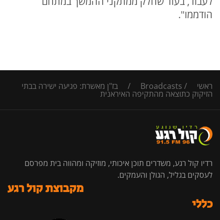
לעבוד, בעוד שחלק ממתקני ההמשך במתחם
הודממו".
ראשי
/
Broadcasts
/
בז"ן מאשרת: פגיעה ישירה בבתי
הזיקוק כתוצאה מהתקיפה האיראנית
רדיו קול רגע, משדרים תוכן איכותי, מוזיקה ומהווה בית מפרסם
לעסקים בגליל, הגולן והעמקים.
מקבוצת קול רגע
כללי