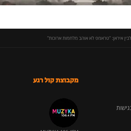
לבין איראן: "טראמפ לא אוהב מלחמות ארוכות"
מקבוצת קול רגע
גישות