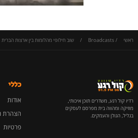
ראשי
/
Broadcasts
/
שוב חילופי מהלומות בין ארצות הברית 
כללי
אודות
רדיו קול רגע, משדרים תוכן איכותי,
מוזיקה ומהווה בית מפרסם לעסקים
הצהרת נ
בגליל, הגולן והעמקים.
פרטיות