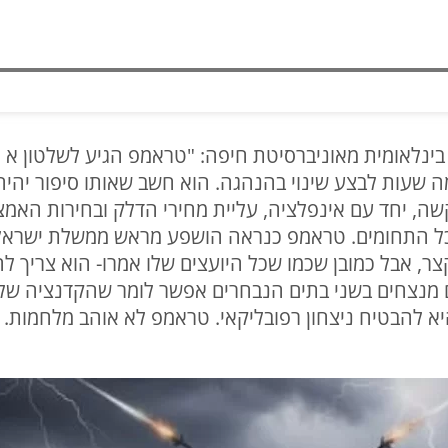
 בינלאומית מאוניברסיטת חיפה: "טראמפ הגיע לשלטון א 
שעות לבצע שינוי בהנהגה. הוא חשב שאותו סיפור יהיה 
ה, יחד עם אינפלציה, עליית מחירי הדלק ובחירות האמ
ל התחומים. טראמפ כנראה הושפע מראש ממשלת ישראל
קצר, אבל כמובן שכמו שכל היועצים שלו אמרו- הוא צריך 
 מנצחים בשני בתים הנבחרים אפשר לומר שהקדנציה של 
א להבטיח ניצחון רפובליקאי. טראמפ לא אוהב מלחמות.