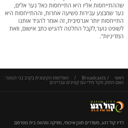
שההתייחסות אליו היא התייחסות כאל נער אלים,
נער שמבצע עבירות פשיעה אחרות, וההתייחסות היא
התייחסות יותר אגרסיבית, זה אומר להגיד אותנו
לשופט נוער,לקבל החלטה להגיש כתב אישום, וזאת
המדיניות".
ראשי
/
Broadcasts
/
האלימות הקיצונית בקרב בני הנוער:
האם החוק מקל מידי עם קטינים עבריינים
רדיו קול רגע, משדרים תוכן איכותי, מוזיקה ומהווה בית מפרסם