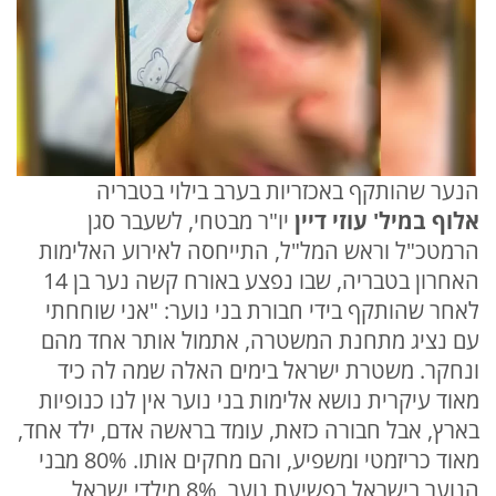
הנער שהותקף באכזריות בערב בילוי בטבריה
אלוף במיל' עוזי דיין
יו"ר מבטחי, לשעבר סגן
הרמטכ"ל וראש המל"ל, התייחסה לאירוע האלימות
האחרון בטבריה, שבו נפצע באורח קשה נער בן 14
לאחר שהותקף בידי חבורת בני נוער: "אני שוחחתי
עם נציג מתחנת המשטרה, אתמול אותר אחד מהם
ונחקר. משטרת ישראל בימים האלה שמה לה כיד
מאוד עיקרית נושא אלימות בני נוער אין לנו כנופיות
בארץ, אבל חבורה כזאת, עומד בראשה אדם, ילד אחד,
מאוד כריזמטי ומשפיע, והם מחקים אותו. 80% מבני
הנוער בישראל בפשיעת נוער, 8% מילדי ישראל