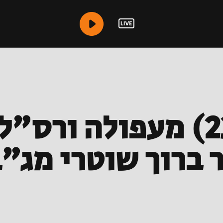
רס"ל גל יוסף (23) מעפולה
24) מכפר ברוך שוטרי 