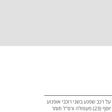
ר אז דווח למוקדי ההצלה על רכב שפגע בשני רוכבי אופנוע
בסמוך לשדה אליעזר. עם צאת השבת הותר לפרסם כי ההרוגים בתאונת הדרכים הם רס"ל גל יוסף (23) מעפולה ורס"ל תומר