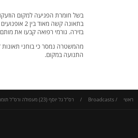
בשל חומרת הפגיעה למקום הוזעקו ג
בתאונה קשה מ
בזירה. גורמי רפואה קבעו את מותם
מהמשטרה נמסר כי בוחני תאונות ד
התנועה במקום.
ראשי
/
Broadcasts
/
רס"ל גל יוסף (23) מעפולה ורס"ל תומר אליהו קליפי (24) מכפר ברוך שוטרי מג"ב נהרגו בתאונה בכביש 90