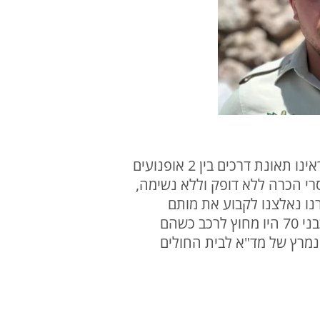
חובש רפואת חירום במד"א עדן גיגי, סיפר: "מדובר בתאונת דרכים קשה מאוד, הגענו למקום וראינו תאונת דרכים בין 2 אופנועים
רי הכרה ללא דופק וללא נשימה,
נו נאלצנו לקבוע את מותם
במקום. הרכב הפרטי היה עם פגיעות פח קשות בחלקו הקדמי ושימשה מנופצת. גבר ואישה כבני 70 היו מחוץ לרכב כשהם
 נמרץ של מד"א לבית החולים