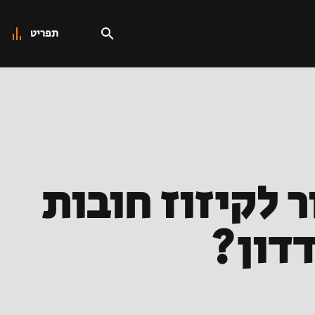
תפריט
 לקיזוז חובות
דון?