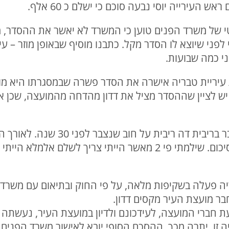
ש העירייה יוסי נבעה סוכם כי ישלם כ 60 אלף.
י של משרד הפנים טוען כי המשרד לא יאשר את ההסדר, מ
פני שיוצא לו הסדר מקל. כתבנו מוסיף שבאופן מוזר – עי
י כמה שבועות.
 עיריית טבריה אישרה את הסדר פשרה שבמסגרתו היא מו
יש לציין שההסדר מציל את דדון מהדחה מהמועצה, שכן א
מקסים דדון מסר ל"קול רגע": "מדובר ברי
לבסוף במעורבות עורך דין הגענו לסיכום. שילמתי פי 2 מאשר הייתי 
ריה פעלה בשקיפות מלאה, על פי החוק ובתיאום עם משרד
ר מועצת העיר מקסים דדון.
 חברי המועצה, לעידכונם ולדיון במועצת העיר, נעשתה ל
ה זו. יתרה מכך, ההסכם הסופי יובא לאישור משרד הפנים 