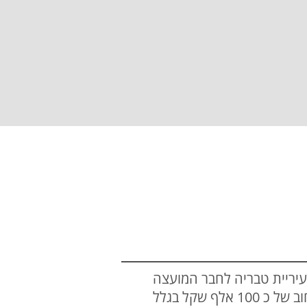
עיריית טבריה לחבר המועצה
מקסים דדון – במסגרתו הותר לו לשלם סכום מופחת על חוב הארנונה שצבר. כזכור דדון צבר חוב של כ 100 אלף שקל בגלל