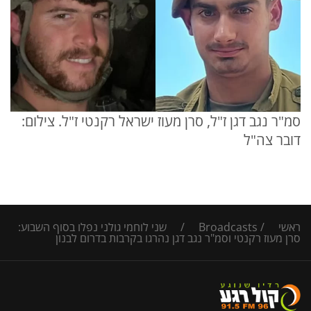
סמ"ר נגב דגן ז"ל, סרן מעוז ישראל רקנטי ז"ל. צילום:
דובר צה"ל
ראשי
/
Broadcasts
/
שני לוחמי גולני נפלו בסוף השבוע:
סרן מעוז רקנטי וסמ"ר נגב דגן נהרגו בקרבות בדרום לבנון