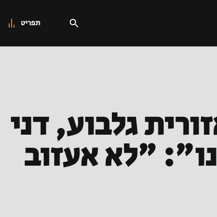
תפריט
רית גלבוע, דני
ו": "לא אעזוב