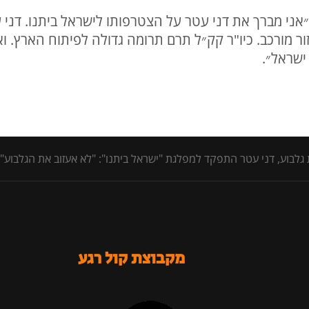
ן: ״אני מברך את דני עטר על הצטרפותו לישראל ביתנו. דנ
ור מורכב. כיו"ר קק״ל תרם תרומה גדולה לפיתוח הארץ. 
 ישראל״.
לבוע, דני עטר התפקד למפלגת "ישראל ביתנו": "לא אעזוב את הגלבוע"
מקבוצת קול רגע