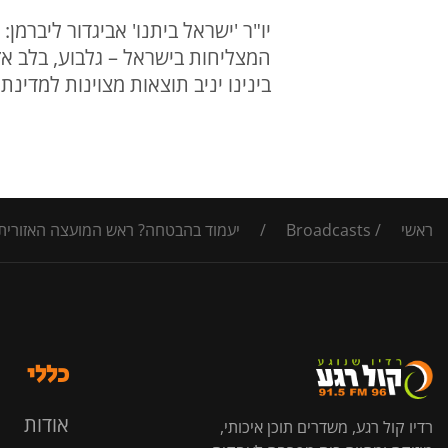
יו"ר 'ישראל ביתנו' אביגדור ליברמ
המצליחות בישראל – גלבוע, בלב אז
בינינו יניב תוצאות מצוינות למדינת
ראשי
/
Broadcasts
/
יעמוד בהבטחה? ראש המועצה האזורית ג
כללי
אודות
רדיו קול רגע, משדרים תוכן איכותי,