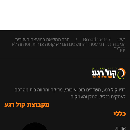
ראשי
/
Broadcasts
/
חבר המליאה במועצה האזורית
הגלבוע נגד דני עטר: "התושבים הם לא קופה צדדית, ופה זה לא
קק"ל"
רדיו קול רגע, משדרים תוכן איכותי, מוזיקה ומהווה בית מפרסם
לעסקים בגליל, הגולן והעמקים.
מקבוצת קול רגע
כללי
אודות