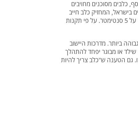
 מטרים לכלבים מסוכנים). בנוסף, כלבים מסוכנים מחויבים
 בישראל, המחזיק כלב חייב
לשמור עליו בחצרו. יש לסמן את החצר בשלט "זהירות כלב". גודל כל אות בשלט לא יפחת מ-5 על 5‎ סנטימטר. על פי תקנות
הה ביותר. מדרכות היישוב
ם שילד או מבוגר יפחד להתהלך
ו. גם הטענה ש"כלב צריך להיות