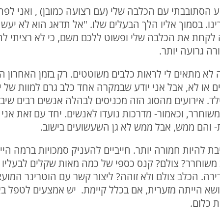
 הסתובבתי עם הכלבה שלי (עם רצועה כמובן) , ואני לפת
ינו. בסמוך אליו הלך הבעלים שלו. "אל תדאג הוא לא יעש
לקחת את הכלבה שלי ופשוט ללכם משם, כי לא רציתי לה
ורה גרועה יותר.
לא מתאים לי לראות כלבים משוטטים. רק בזמן האחרון הי
ילד. אירועים מהסוג הזה מכניסים לבהלה אנשים רבים ש
שוחרר, וכאמור- מדרכות נועדו לאנשים. יחד עם זאת אני מ
ת- והם ממש, אבל ממש לא גן השעשועים בישוב.
 להיות חמורה יותר. חייביים להעניק סמכויות ברמה היי
 משוחרר? צולם? קנס כספי של כמה מאות שקלים לבעליו 
רה. הכלב צולם ולא זוהה? ליצור קשר עם הוטרינר המועצ
ז המודעות לנושא הייתה מזערית, אם בכלל קיימת. יש אמצעים לט
ת כלום.