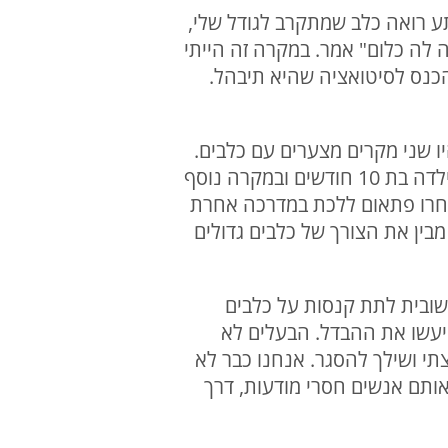
ע רואה כלב שמתקרב לגודל שלי,
ה לה כלום" אמר. במקרה זה הייתי
כנס לסיטואציה שהיא תיבהל.
ו שני מקרים מצערים עם כלבים.
למען האמת איני יודע אם היו קשורים או לא, אבל אני יודע שבמקרה אחד כלב גרם למוות של ילדה בת 10 חודשים ובמקרה נוסף
יבחרו פתאום ללכת במדרכה אחרת
בין את הצורך של כלבים גדולים
שובית לתת קנסות על כלבים
יעשו את ההבדל. הבעלים לא
תי ושילך להסגר. אנחנו כבר לא
פל באותם אנשים חסרי מודעות, דרך