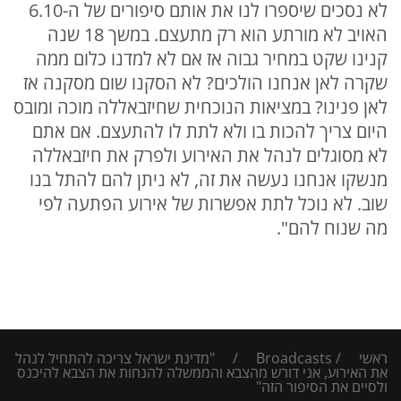
לא נסכים שיספרו לנו את אותם סיפורים של ה-6.10
האויב לא מורתע הוא רק מתעצם. במשך 18 שנה
קנינו שקט במחיר גבוה אז אם לא למדנו כלום ממה
שקרה לאן אנחנו הולכים? לא הסקנו שום מסקנה אז
לאן פנינו? במציאות הנוכחית שחיזבאללה מוכה ומובס
היום צריך להכות בו ולא לתת לו להתעצם. אם אתם
לא מסוגלים לנהל את האירוע ולפרק את חיזבאללה
מנשקו אנחנו נעשה את זה, לא ניתן להם להתל בנו
שוב. לא נוכל לתת אפשרות של אירוע הפתעה לפי
מה שנוח להם".
ראשי
/
Broadcasts
/
"מדינת ישראל צריכה להתחיל לנהל
את האירוע, אני דורש מהצבא והממשלה להנחות את הצבא להיכנס
ולסיים את הסיפור הזה"