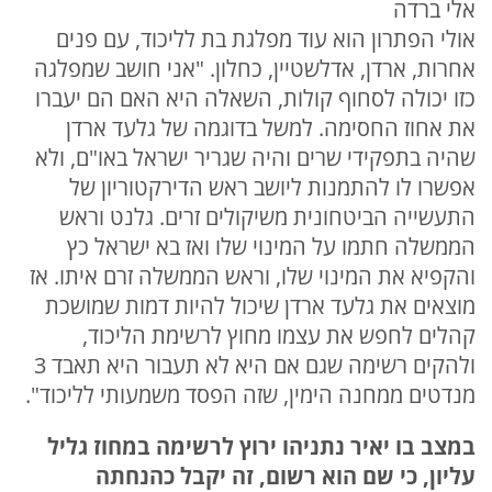
אלי ברדה
אולי הפתרון הוא עוד מפלגת בת לליכוד, עם פנים
אחרות, ארדן, אדלשטיין, כחלון. "אני חושב שמפלגה
כזו יכולה לסחוף קולות, השאלה היא האם הם יעברו
את אחוז החסימה. למשל בדוגמה של גלעד ארדן
שהיה בתפקידי שרים והיה שגריר ישראל באו"ם, ולא
אפשרו לו להתמנות ליושב ראש הדירקטוריון של
התעשייה הביטחונית משיקולים זרים. גלנט וראש
הממשלה חתמו על המינוי שלו ואז בא ישראל כץ
והקפיא את המינוי שלו, וראש הממשלה זרם איתו. אז
מוצאים את גלעד ארדן שיכול להיות דמות שמושכת
קהלים לחפש את עצמו מחוץ לרשימת הליכוד,
ולהקים רשימה שגם אם היא לא תעבור היא תאבד 3
מנדטים ממחנה הימין, שזה הפסד משמעותי לליכוד".
במצב בו יאיר נתניהו ירוץ לרשימה במחוז גליל
עליון, כי שם הוא רשום, זה יקבל כהנחתה