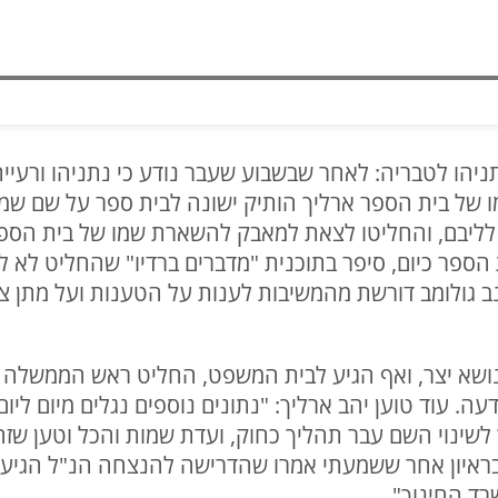
הו לטבריה: לאחר שבשבוע שעבר נודע כי נתניהו ורעיית
שמו של בית הספר ארליך הותיק ישונה לבית ספר על שם שמ
לליבם, והחליטו לצאת למאבק להשארת שמו של בית הספר 
הספר כיום, סיפר בתוכנית "מדברים ברדיו" שהחליט לא ל
גולומב דורשת מהמשיבות לענות על הטענות ועל מתן צו ב
ושא יצר, ואף הגיע לבית המשפט, החליט ראש הממשלה ל
עה. עוד טוען יהב ארליך: "נתונים נוספים נגלים מיום ליו
ינוי השם עבר תהליך כחוק, ועדת שמות והכל וטען שזה ב
מיו בראיון אחר ששמעתי אמרו שהדרישה להנצחה הנ"ל הגי
רד החינוך".