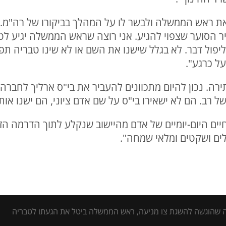
את ראש הממשלה ולבשר לו על המהלך בביקורו של רה"מ. 
ויר הסוער שצפוי להגיע. אני רוצה שראש הממשלה יגיע לטבר
וליפול דבר. לא בגלל שישנו את השם או לא שינו טבריה תפ
ל כרגע".
ירה. נכון להיום מתכוונים להעביר את בי"ס ארליך לחברה
רב. הם לא ישאירו בי"ס על שם אדם ציוני, הם ישנו אות
ים היום-יומיים של אדם מהיישוב שנקלע לתוך הדרמה הזו. 
ילים ושקטים ומלאי שמחה".
רה שהוגשה להשגת צו מניעה, ראש הממשלה ביטל את הגעתו לטבריה