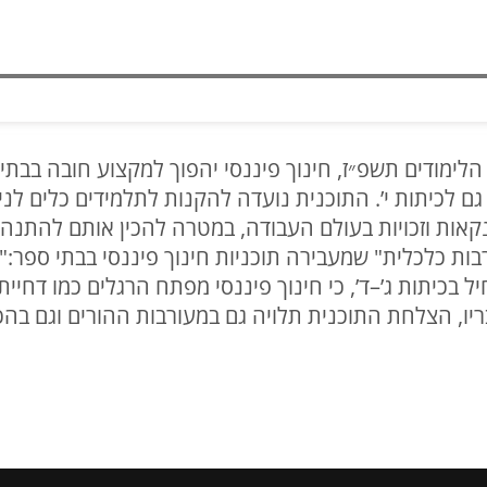
לימודים תשפ״ז, חינוך פיננסי יהפוך למקצוע חובה בבתי
ם לכיתות י’. התוכנית נועדה להקנות לתלמידים כלים לני
קאות וזכויות בעולם העבודה, במטרה להכין אותם להתנה
ות כלכלית" שמעבירה תוכניות חינוך פיננסי בבתי ספר:"מ
ל בכיתות ג’–ד’, כי חינוך פיננסי מפתח הרגלים כמו דחיית
בריו, הצלחת התוכנית תלויה גם במעורבות ההורים וגם ב