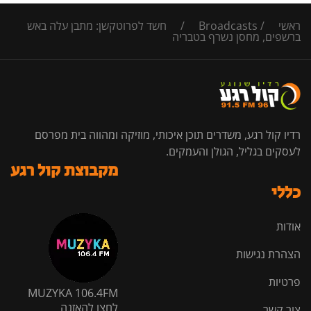
ראשי
/
Broadcasts
/
חשד לפרוטקשן: מתבן עלה באש
ברשפים, מחסן נשרף בטבריה
רדיו קול רגע, משדרים תוכן איכותי, מוזיקה ומהווה בית מפרסם
לעסקים בגליל, הגולן והעמקים.
מקבוצת קול רגע
כללי
אודות
הצהרת נגישות
פרטיות
MUZYKA 106.4FM
לחצו להאזנה
צור קשר