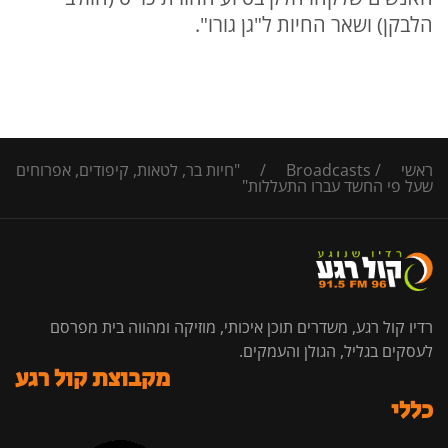
הלבקן) ושאר החיות ל"גן גורו".
ראשי
/
Broadcasts
/
"חיות בר, לטאות, קיפודים, אפרוחים
שעל פי החשד עברו התעללות"
רדיו קול רגע, משדרים תוכן איכותי, מוזיקה ומהווה בית מפרסם
לעסקים בגליל, הגולן והעמקים.
מקבוצת קול רגע
כללי