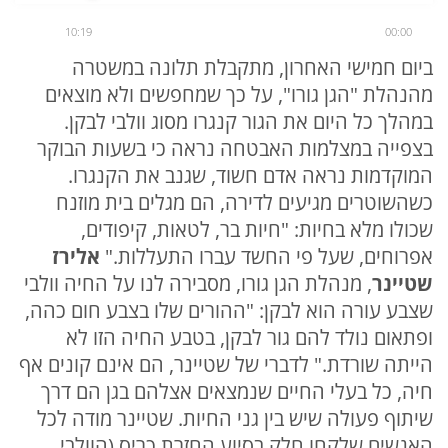
10:19
00:00
ביום חמישי האחרון, מתקבלת תלונה במשטרה
מהנהלת "הגן גורו", על כך שמחפשים ולא מוצאים
במהלך כל היום את הגור קנגרו מסוג וולבי לבקן.
בצפייה במצלמות האבטחה נראה כי בשעות הבוקר
המוקדמות נראה אדם חשוד, שגנב את הקנגרו.
כשהשוטרים מגיעים לדירה, הם מגלים בית מוזנח
שכולו מלא בחיות: "חיות בר, לטאות, קיפודים,
אפרוחים, שעל פי החשד עברו התעללות."
אלירז
שטיינר
, מנהלת הגן גורו, מסבירה לנו על החיה וולבי
שצבע עורה הוא לבקן: "ההורים שלו בצבע חום כהה,
ופתאום נולד להם גור לבקן, בטבע החיה הזו לא
הייתה שורדת." לדברי של שטיינר, הם אינם קונים אף
חיה, כל בעלי החיים שנמצאים אצלהם בגן הם דרך
שיתוף פעולה שיש בין גני החיות. שטיינר מודה לכל
האנשים שלקחו חלק בסיוע החזרת כריס (הוולבי