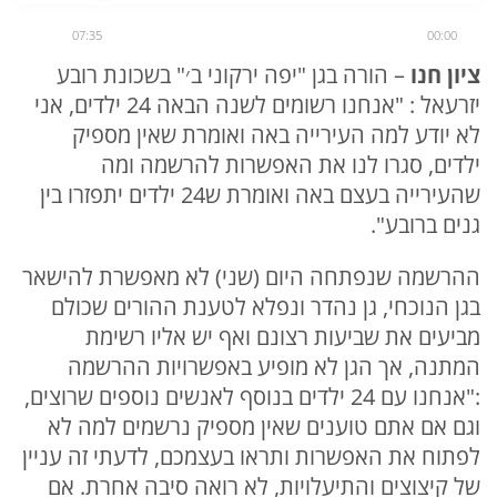
07:35
00:00
ציון חנו
– הורה בגן "יפה ירקוני ב׳" בשכונת רובע
יזרעאל : "אנחנו רשומים לשנה הבאה 24 ילדים, אני
לא יודע למה העירייה באה ואומרת שאין מספיק
ילדים, סגרו לנו את האפשרות להרשמה ומה
שהעירייה בעצם באה ואומרת ש24 ילדים יתפזרו בין
גנים ברובע".
ההרשמה שנפתחה היום (שני) לא מאפשרת להישאר
בגן הנוכחי, גן נהדר ונפלא לטענת ההורים שכולם
מביעים את שביעות רצונם ואף יש אליו רשימת
המתנה, אך הגן לא מופיע באפשרויות ההרשמה
:"אנחנו עם 24 ילדים בנוסף לאנשים נוספים שרוצים,
וגם אם אתם טוענים שאין מספיק נרשמים למה לא
לפתוח את האפשרות ותראו בעצמכם, לדעתי זה עניין
של קיצוצים והתיעלויות, לא רואה סיבה אחרת. אם