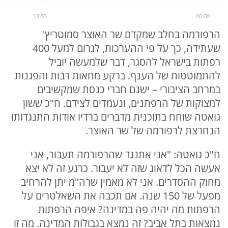
13:53
00:00
הרפורמה בחלב שמקדם שר האוצר סמוטריץ'
שעתידה, כך על פי ההערכות, לגרום למעל 400
רפתות בישראל להסגר, דבר שלמעשה יוביל
להתמוטטות של הענף. ברקע מחאות רבות והפגנות
במרחב הציבורי – ישנם חברי כנסת שמקשיבים
למצוקות של הרפתנים, ונעמדים לצידם. ח"כ ששון
גואטה שוחח בתוכנית מדברים ברדיו אודות התנגדותו
הנחרצת לרפורמה של שר האוצר.
ח"כ גואטה: "אני אתנגד שהרפורמה תעבור, אני
אעשה הכל לדאוג שזה לא יעבור. כרגע זה לא יצא
מחוק ההסדרים. אני לא מאמין שרה"מ יתן להרחיב
מפעל של 150 שנה. אם תכבה את השאלטרים על
הרפתות מה יהיה פה במדינה? איפה הרפתות
נמצאות בתל אביב? זה נמצא בגבולות המדינה. מה זו