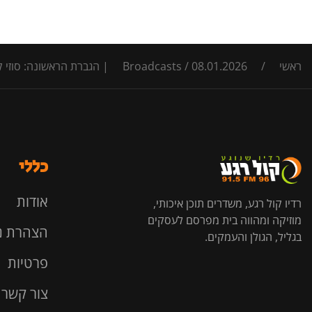
ראשי
/
08.01.2026 | הגברת הראשונה: סוזי קונינסקי מדברת לראשונה על כתב האישום שהוגש נגדה
/
Broadcasts
כללי
אודות
רדיו קול רגע, משדרים תוכן איכותי,
מוזיקה ומהווה בית מפרסם לעסקים
הצהרת נ
בגליל, הגולן והעמקים.
פרטיות
צור קשר