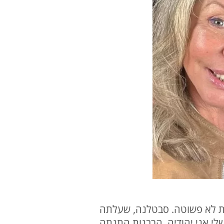
 ומשפחתית לא פשוטה. סבטלנה, שעלתה
אל בגיל עשר, עברה תהליך גיור מתוך בחירה עמוקה "ידעתי תמיד שאעבור גיור. בDNA שלי אני יהודיה. הרבנות התנתה