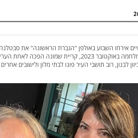
בן חיים אירחו השבוע באולפן "הגברת הראשונה" את סבטל
שמונה אביחי שטרן. מאז תחילת המלחמה באוקטובר 2023, קריית
וון לבנון, רוב תושבי העיר פונו לבתי מלון ולישובים אחר