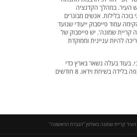
ש העיר. במהלך הקדנציה
בוכה בלילות. אנשים מבוגרים
מה עמוד פייסבוק ייעודי שנועד
 קריית שמונה'. יש פייסבוק של
יכה להיות עניינית וממוקדת
י. בעוד בעלה נשאר בארץ כדי
להתמודד עם האתגרים הביטחוניים והעירוניים, היא נשאה לבדה בנטל גידול הבנות "אביחי צפה בלידה בשיחת וידאו. 8 חודשים
 העיר קריית שמונה באולפן "הגברת הראשונה"