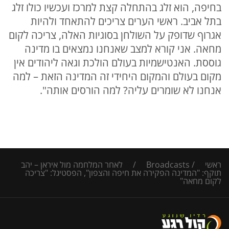
בחיפה, הוא זלג בהתחלה קצת למרכז ועכשיו כולו זלג
בתל אביב. ראשי הערים צריכים להתאחד ולהיות
אגרוף שדופק על השולחן בסוגיות האלה, צריכה לקום
מחאה. אני קורא למצב שאנחנו נמצאים בו מדינה
גוססת. האנטישמיות בעולם הולכת וגאה ליהודים אין
מקום בעולם והמקום היחידי זה המדינה הזאת – למה
אנחנו לא שומרים עליה? למה הורסים אותה".
ראשי
/
Broadcasts
/
לאחר המלחמה מול איראן – יהב
תוקף: "המדינה הפקירה את חיפה והצפון", הפסטיגל: "צריכה
לקום מחאה"