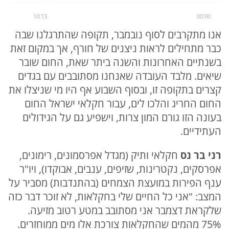
10:13
00:00
אנו מתקרבים לסוף נובמבר, תקופה שהתרגלנו שבה
כבר מתחילים לראות ניצנים של חורף, אך במקום זאת
בשנתיים האחרונות והשנה ביתר שאת, החום שובר
שיאים. מלבד העובדה שאנחנו מסתובבים עם בגדים
קצרים בתקופה זו, ובסוף השבוע אף היו מי שניצלו את
החום החריג והלכו לים, עבור חקלאי ישראל החום
בעונה הזו גורם המון צרות, וישפיע גם על הגידולים
העתידיים.
רני בר נס
חקלאי ותיק (מגדל אפרסמונים, רימונים,
אפרסקים, נקטרינות, שזיפים, ענבים, אבוקדו), ויו"ר
ענף הפירות במועצת הצמחים (בהתנדבות) מסביר על
המצב: "אני כל החיים שלי בחקלאות, לא זוכר דבר כזה
שלקראת דצמבר אני מסתובב במטע רטוב מזיעה.
75% מהמים שהחקלאות צורכת אלו מים ממוחזרים.