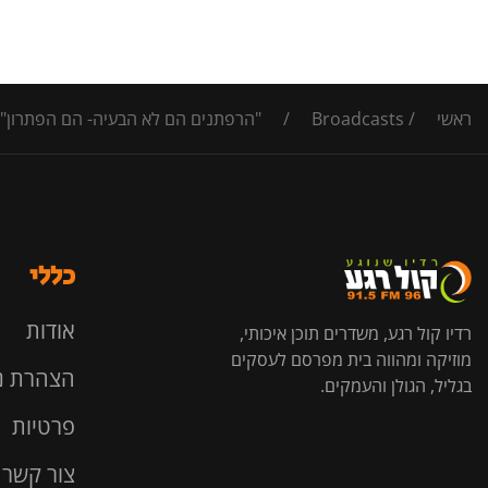
ראשי
/
Broadcasts
/
"הרפתנים הם לא הבעיה- הם הפתרון"
כללי
אודות
רדיו קול רגע, משדרים תוכן איכותי,
מוזיקה ומהווה בית מפרסם לעסקים
הצהרת נ
בגליל, הגולן והעמקים.
פרטיות
צור קשר