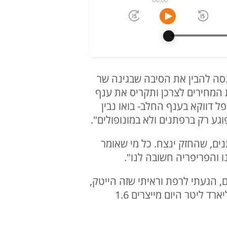
נסה להבין את הסיבה שבגינה שר
 המחירים לצרכן ותקריס את ענף
 דווקא בענף החלב- בואו נבין
ע רק ברפתנים ולא במונופולים".
נים, שהחזק ינצח. כל מי שאומר
 והפריפריה חשובה לנו".
, הגעתי לרפת וראיתי שזה הייטק,
טכנולוגיה, דאטא בייס. לפני עשרים שנה היו 1500 רפתות היום יש 600 רפתות, אז יצרו 1 מיליארד ליטר היום מייצרים 1.6