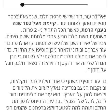
00:00
28:27
יאיר בר עזר, דור שלישי מרפת חלבז, שנמצאת בכפר
חסידים סמוך לצומת יגור .
קיימת מעל 102 שנה
בענף הרפת
, כאשר הכל התחיל מ- 2 פרות .
משמעות השם חלבז הגיע אחרי מלחמת ששת הימים,
אביו של יאיר והשכן שלו עשו שותפות וקראו לרפת בר
עזר אברהם זבולוני ולאחר מכן הוסיפו את הח' ול', כדי
ליצור את המילה חלב: "והחלטתי לא לשנות כי הבן
הגדול שלי זה אור והקטן זה זיו אז זה נשאר חלבז, חבל
על הזמן " .
בר עזר מוסיף ומשתף כי אחד מילדיו לומד חקלאות,
ובעקבות המצב במדינה נאלץ לעזוב את הלימודים
ולצאת להגן על הארץ: "הוא עזב את הלימודים וחזר
לדגל, לדגל של הצבא" . בר עזר התייחס לרפורמת
החלב ותוהה למה לפגוע דווקא ברפתנים שקמים הכי