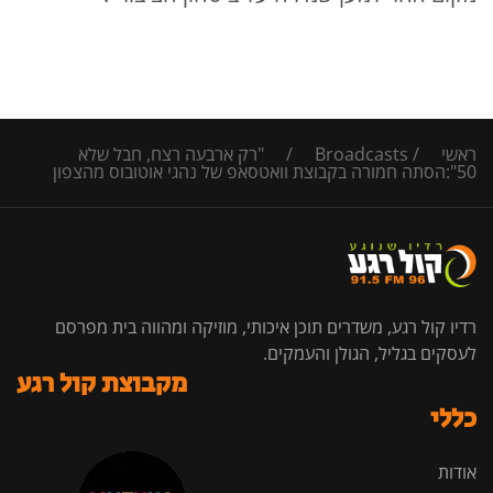
ראשי
/
Broadcasts
/
"רק ארבעה רצח, חבל שלא
50":הסתה חמורה בקבוצת וואטסאפ של נהגי אוטובוס מהצפון
רדיו קול רגע, משדרים תוכן איכותי, מוזיקה ומהווה בית מפרסם
לעסקים בגליל, הגולן והעמקים.
מקבוצת קול רגע
כללי
אודות