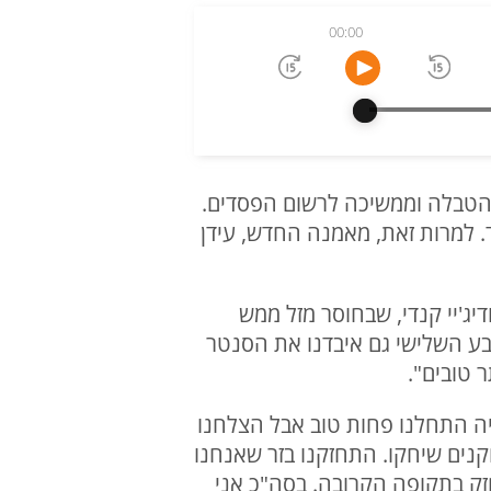
00:00
 הטבלה וממשיכה לרשום הפסדים.
כנעה 105:89 לחניכיו של יהוא אורלנד. למרות זאת, מאמנה החדש, עידן
ג'יי קנדי, שבחוסר מזל ממש
בע השלישי גם איבדנו את הסנטר
 טובים".
ניה התחלנו פחות טוב אבל הצלחנו
נים שיחקו. התחזקנו בזר שאנחנו
זק בתקופה הקרובה. בסה"כ אני