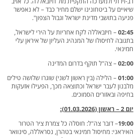
רב-זירתי ולמערכה התקפית מול חיזבאללה. כל אויב
שיאיים על ביטחונינו ישלם מחיר כבד – לא נאפשר
פגיעה בתושבי מדינת ישראל וגבול הצפון".
02:45
– חיזבאללה לקח אחריות על הירי לישראל,
בתגובה לחיסולו של המנהיג העליון של איראן עלי
חמינאי.
02:00
– צה"ל תוקף בדרום המדינה
01:00
– הלילה (בין ראשון לשני) שוגרו שלושה טילים
מלבנון לעבר ישראל וכתוצאה מכך, הפעילו אזעקות
בחיפה ובאזורים הסמוכים.
יום 2 – ראשון (01.03.2026):
19:00
– דובר צה"ל: חוסלה כל צמרת ציר הטרור
האיראני: מחיסול חמינאי בטהרן, נסראללה, סינוואר