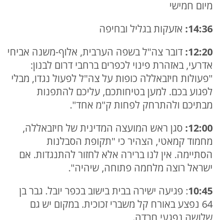
מיום חמישי
14:36:
אזעקות בגליל ובחיפה
12:20:
דובר צה"ל בשפה הערבית, אלוף-משנה אביחי
אדרעי, באזהרת פינוי לכפרים ברחבי דרום לבנון:
"פעולות חיזבאללה כופות על צה"ל לפעול נגדו, מבלי
לפגוע בכם. למען בטיחותכם, עליכם להתפנות
מבתיכם ולהתרחק לפחות ק"מ אחד".
12:00:
סגן ראש המועצה המדינית של חיזבאללה,
מחמוד קמאטי, הצהיר כי "תקופת הסבלנות
הסתיימה. אין לנו ברירה אלא לחזור להתנגדות. אם
ישראל רוצה מלחמה פתוחה, שיהיה".
10:45
: פגיעה ישירה בבית בישוב בכפר יובל. גבר בן
64 נפצע באורח קל משברי זכוכית. במקום יש גם
שלושה נפגעי חרדה.