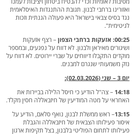
מסיבות לאומיות וכדי להבטיח ביטחון ויציבות לעמנו
ואזורינו ברחבי לבנון. תגובת ההתנגדות האיסלאמית
נגד בסיס צבאי בישראל היא פעולה הגנתית וזכות
לגיטימית".
00:25: אזעקות ברחבי הצפון
– רצף אזעקות
ושיגורים מאיראן ולבנון. לא דווח על נפגעים, ובמספר
מוקדים התקבלו דיווחים על שברי יירוטים. לא דווח על
נזק משמעותי שנגרם למבנים.
יום 3 – שני (02.03.2026):
14:18
– צה"ל הודיע כי חיסל הלילה בביירות את
האחראי על מטה המודיעין של חיזבאללה חסין מקלד.
13:15
– ראש ממשלת לבנון, נואף סלאם, הודיע על
איסור פעילותו הצבאית של חיזבאללה והגבלת
פעילותו לתחום הפוליטי בלבנון, בצל תקיפות ארגון