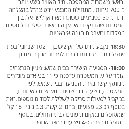
וראשי משמרות המהפכה. חיל האוויר ביצע יותר
מ-700 גיחות . מתחילת המבצע יירט צה"ל בהצלחה
יותר מ-50 כטב"מים ששוגרו מאיראן לישראל. בין
המטרות שהותקפו באיראן היו משגרי טילים בליסטיים,
מפקדות ומערכות הגנה איראניות.
18:30
-נקבע מותו של הקשיש בן ה-102 שנחבל בעת
שנפל בחדר מדרגות בדרכו למרחב מוגן ברמת גן.
18:00-
הפגיעה הישירה בבית שמש: מניין הנרצחים
עומד על 9. המשטרה עדכנה כי 11 בני אדם מוגדרים
מנותקי קשר בזירת הפגיעה בבית שמש. לפי
המשטרה, בשעה זו נמשכים המאמצים לאיתורם,
במקביל לפעולות סריקה לשלילת לכודים נוספים. זאת
בנוסף לכ-23 פצועים, בהם: 2 קשה, 3 בינוני ו-18 קל
שמטופלים במקום ומפונים לבתי החולים. בנוסף
מטופלים בזירה כ-4 פצועים במצב אנוש.