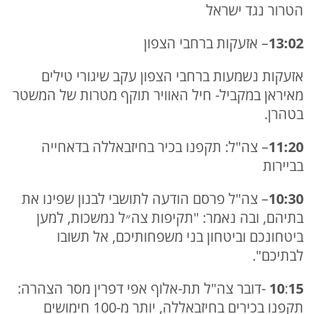
הטרור נגד ישראל
13:02
– אזעקות ברחבי הצפון
אזעקות נשמעות ברחבי הצפון עקב שיגורי טילים
מאיראן במקביל- חיל האוויר תוקף מטרות של המשטר
בטהרן.
11:20
– צה"ל: תקפנו בכיר בחיזבאללה בדאחייה
בביירות
10:30
– צה"ל פרסם הודעה לתושבי לבנון שפינו את
בתיהם, ובה נאמר: "תקיפות צה״ל נמשכות, למען
ביטחונכם וביטחון בני משפחותיכם, אל תשובו
לבתיכם".
15
:
10
-דובר צה"ל תת-אלוף אפי דפרין מסר הצהרה:
תקפנו בכירים בחיזבאללה, יותר מ-100 חימושים