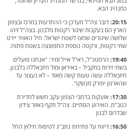
במוג'תבא חמינאי, בנו של המנהיג העליון שחוסל,
כמנהיג הבא.
20:15:
דובר צה"ל מעדכן כי ההתרעות במרכז ובצפון
הארץ הם בעקבות שיגור רקטות מלבנון. בצה"ל זיהו
שלושה שיגורים שחצו לשטח ישראל: חיל האוויר יירט
שתי רקטות, ורקטה נוספת התפוצצה בשטח פתוח.
19:40:
הרמטכ"ל, רא"ל אייל זמיר: "אנחנו פועלים
בשתי זירות במקביל – באיראן ומול חיזבאללה בלבנון.
חיזבאללה עשה טעות קשה מאוד – לא נעצור עד
שהארגון יפורק מנשקו".
17:30:
אזעקות ברחבי הצפון עקב חשש לחדירת
כטב"מ. האירוע הסתיים. צה"ל תקף באזור צידון
שבדרום לבנון
16:50:
דיווח על פתיחת נתב"ג לטיסות חילוץ החל