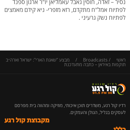
נסיר – זאדה, חוסין גאבל עאמליאן יו"ר ארגון ספנד
לפתיוח אמל"ח מתקדם, רזא מזפרי- ניא קידם מאמצים
לפתיוח נשק גרעיני .
ראשי
/
Broadcasts
/
מבצע "שאגת הארי": ישראל וארה״ב
תוקפות באיראן – כתבה מתעדכנת
רדיו קול רגע, משדרים תוכן איכותי, מוזיקה ומהווה בית מפרסם
לעסקים בגליל, הגולן והעמקים.
מקבוצת קול רגע
כללי