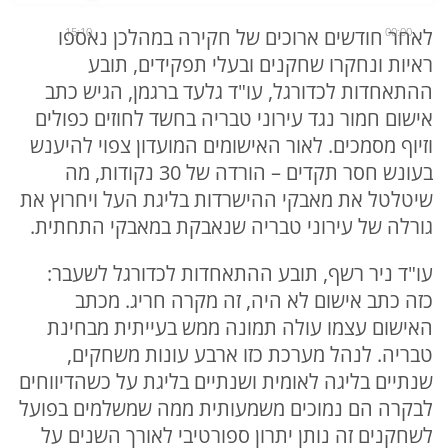
00:00
15:10
לאחר חודשים ארוכים של חקירה במהלכן נאספו
ראיות ונחקרו שחקנים ובעלי תפקידים, תובע
ההתאחדות לכדורגל, עו"ד גלעד ברגמן, הגיש כתב
אישום חמור נגד עירוני טבריה בחשד לחוזים כפולים
וזיוף מסמכים. לאור האישומים המועדון צפוי להיענש
בעונש חסר תקדים – הורדה של 30 נקודות, מה
שיטלטל את מאבקי ההישרדות בליגת העל ויחרוץ את
גורלה של עירוני טבריה שנאבקת במאבקי התחתית.
עו"ד ניר רשף, תובע ההתאחדות לכדורגל לשעבר:
כזה כתב אישום לא היה, זה מקרה חריג. מכתב
האישום עצמו עולה תמונה ממש בעייתית מבחינת
טבריה. לנהל מערכת כזו ארבע עונות משחקים,
שנתיים בליגה לאומית ושנתיים בליגת על כשהדיווחים
לבקרה הם נמוכים משמעותית ממה שמשלמים בפועל
לשחקנים זה נותן יתרון ספורטיבי לאורך השנים על