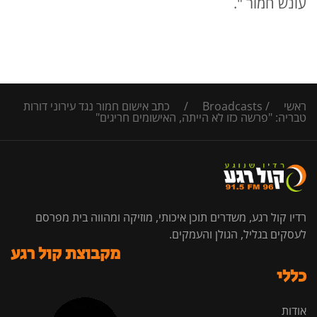
עונש חמור ".
ראשי
/
Broadcasts
/
כתב אישום חמור נגד עירוני דורות
טבריה: "פרשה כזו לא הייתה, האישומים חריגים"
רדיו קול רגע, משדרים תוכן איכותי, מוזיקה ומהווה בית מפרסם
לעסקים בגליל, הגולן והעמקים.
מקבוצת קול רגע
כללי
אודות