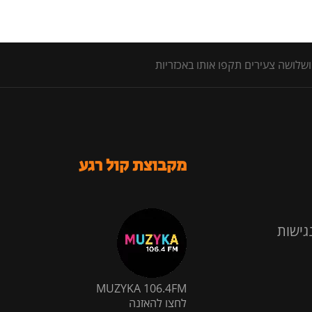
לושה צעירים תקפו אותו באכזריות
מקבוצת קול רגע
גישות
MUZYKA 106.4FM
לחצו להאזנה