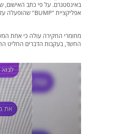
באינסטגרם. על פי כתב האישום, ש
אפליקציית "BUMP" שהופעלה על ידי הצעירה, והתנפלו עליו באגרופים ובעיטות.
מחומרי החקירה עולה כי אחת המעו
החשד, בעקבות הדברים החליט החשו