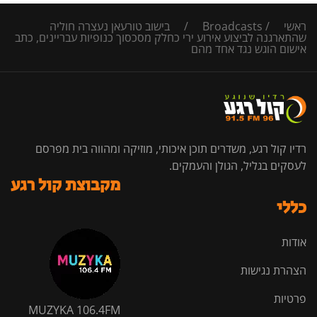
ראשי
/
Broadcasts
/
בישוב טורעאן נעצרה חוליה
שהתארגנה לביצוע אירוע ירי כחלק מסכסוך כנופיות עבריינים, כתב
אישום הוגש נגד אחד מהם
רדיו קול רגע, משדרים תוכן איכותי, מוזיקה ומהווה בית מפרסם
לעסקים בגליל, הגולן והעמקים.
מקבוצת קול רגע
כללי
אודות
הצהרת נגישות
פרטיות
MUZYKA 106.4FM