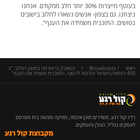
בעוטף מייצרות 30% יותר חלב ממקודם. אנחנו
ניצחנו. גם בצפון- אנשים נשארו לחלוב בישובים
נטושים. התוכנית משמידה את הענף".
ראשי
/
Broadcasts
/
המאבק ברפורמה במשק החלב: "כ
400 רפתות בישראל הולכות להסגר, התוכנית תשמיד את הענף"
רדיו קול רגע, משדרים תוכן איכותי, מוזיקה ומהווה בית מפרסם
לעסקים בגליל, הגולן והעמקים.
מקבוצת קול רגע