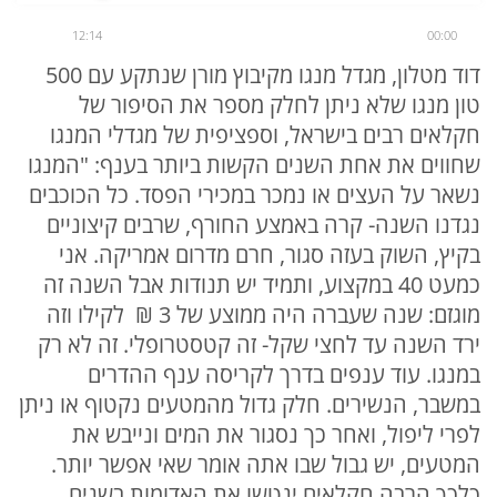
12:14
00:00
דוד מטלון, מגדל מנגו מקיבוץ מורן שנתקע עם 500
טון מנגו שלא ניתן לחלק מספר את הסיפור של
חקלאים רבים בישראל, וספציפית של מגדלי המנגו
שחווים את אחת השנים הקשות ביותר בענף: "המנגו
נשאר על העצים או נמכר במכירי הפסד. כל הכוכבים
נגדנו השנה- קרה באמצע החורף, שרבים קיצוניים
בקיץ, השוק בעזה סגור, חרם מדרום אמריקה. אני
כמעט 40 במקצוע, ותמיד יש תנודות אבל השנה זה
מוגזם: שנה שעברה היה ממוצע של 3 ₪ לקילו וזה
ירד השנה עד לחצי שקל- זה קטסטרופלי. זה לא רק
במנגו. עוד ענפים בדרך לקריסה ענף ההדרים
במשבר, הנשירים. חלק גדול מהמטעים נקטוף או ניתן
לפרי ליפול, ואחר כך נסגור את המים ונייבש את
המטעים, יש גבול שבו אתה אומר שאי אפשר יותר.
כלכך הרבה חקלאים ינטשו את האדומות בשנים