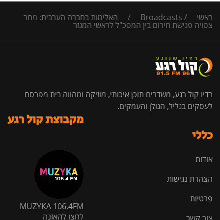
ראשי
/
Broadcasts
/
האלימות בחברה הערבית: מחר
צפויה פגישת חירום בין המפכ"ל לראשי המגזר
רדיו קול רגע, משדרים תוכן איכותי, מוזיקה ומהווה בית מפרסם
לעסקים בגליל, הגולן והעמקים.
מקבוצת קול רגע
כללי
אודות
הצהרת נגישות
פרטיות
MUZYKA 106.4FM
לחצו להאזנה
צור קשר