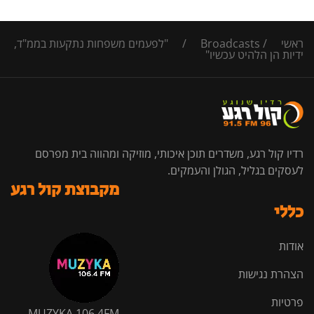
ראשי
/
Broadcasts
/
"לפעמים משפחות נתקעות בממ"ד,
ידיות הן הלהיט עכשיו"
רדיו קול רגע, משדרים תוכן איכותי, מוזיקה ומהווה בית מפרסם
לעסקים בגליל, הגולן והעמקים.
מקבוצת קול רגע
כללי
אודות
הצהרת נגישות
פרטיות
MUZYKA 106.4FM