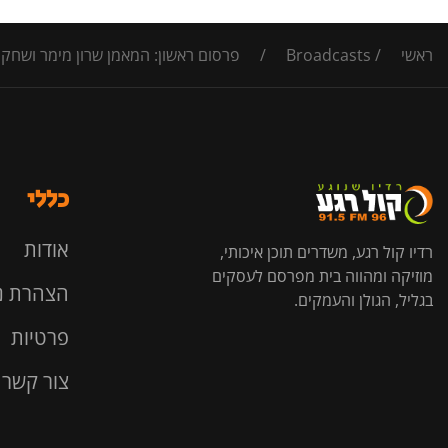
ראשי
/
Broadcasts
/
פרסום ראשון: המאמן שרון מימר ושחקנ
כללי
אודות
רדיו קול רגע, משדרים תוכן איכותי,
מוזיקה ומהווה בית מפרסם לעסקים
הצהרת נ
בגליל, הגולן והעמקים.
פרטיות
צור קשר