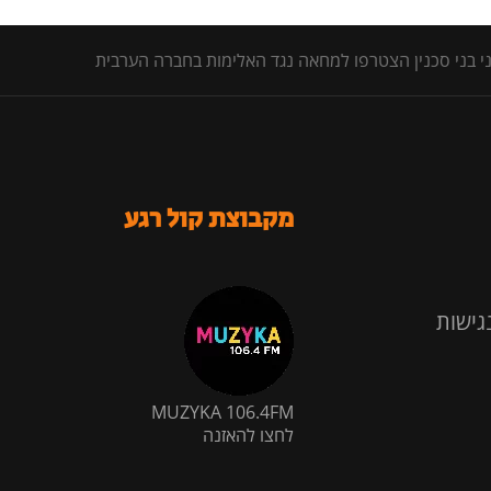
י בני סכנין הצטרפו למחאה נגד האלימות בחברה הערבית
מקבוצת קול רגע
גישות
MUZYKA 106.4FM
לחצו להאזנה