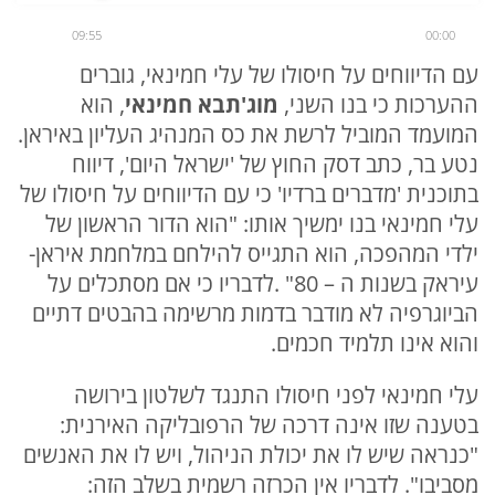
09:55
00:00
עם הדיווחים על חיסולו של עלי חמינאי, גוברים
ההערכות כי בנו השני,
מוג'תבא חמינאי
, הוא
המועמד המוביל לרשת את כס המנהיג העליון באיראן.
נטע בר, כתב דסק החוץ של 'ישראל היום', דיווח
בתוכנית 'מדברים ברדיו' כי עם הדיווחים על חיסולו של
עלי חמינאי בנו ימשיך אותו: "הוא הדור הראשון של
ילדי המהפכה, הוא התגייס להילחם במלחמת איראן-
עיראק בשנות ה – 80" .לדבריו כי אם מסתכלים על
הביוגרפיה לא מודבר בדמות מרשימה בהבטים דתיים
והוא אינו תלמיד חכמים.
עלי חמינאי לפני חיסולו התנגד לשלטון בירושה
בטענה שזו אינה דרכה של הרפובליקה האירנית:
"כנראה שיש לו את יכולת הניהול, ויש לו את האנשים
מסביבו". לדבריו אין הכרזה רשמית בשלב הזה: