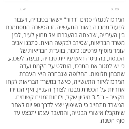
05:41
00:00
המרכז לנגמלי סמים "דרור" יישאר בטבריה, ויעבור
לפעול ממבנה באזור התעשייה. זו הפשרה המסתמנת
בין העירייה, שרצתה בהעברתו אל מחוץ לעיר, לבין
משרד הבריאות, שסירב לבקשה הזאת. כתבנו אביב
עומר מוסיף פרטים: כזכור, בוועדת הבריאות של
הכנסת, בה ניסה ראש עיריית טבריה, נבעה, לשכנע
כי יש לסגור את המרכז, הוחלט על הקמת ועדה
שתבחן חלופות. החלופה שנבחרה היא העברת
המרכז לאזור התעשייה, כאשר במשרד הבריאות לקחו
אחריות על הכשרת מבנה לצורך העניין, ואף הגדירו
תקציב – כ־3.5 מיליון שקל, ולוחות זמנים קשוחים.
המשרד מתחייב כי השיפוץ ייצא לדרך 90 יום לאחר
שיתקבלו אישורי הבנייה, והמעבר עצמו יתבצע עד
סוף השנה.