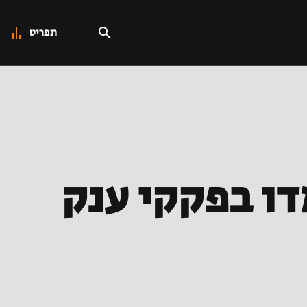
תפריט
דו בפקקי ענק