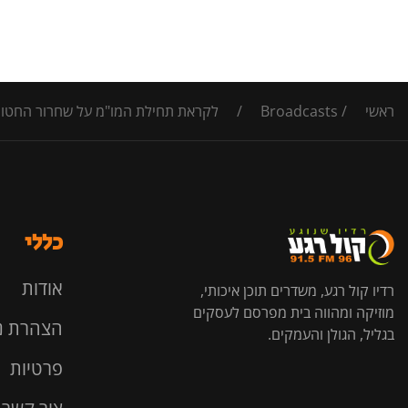
ראשי
/
Broadcasts
/
לקראת תחילת המו"מ על שחרור החטופים
כללי
אודות
רדיו קול רגע, משדרים תוכן איכותי,
מוזיקה ומהווה בית מפרסם לעסקים
הצהרת נ
בגליל, הגולן והעמקים.
פרטיות