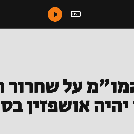
מו"מ על שחרור ה
יהיה אושפזין בסו