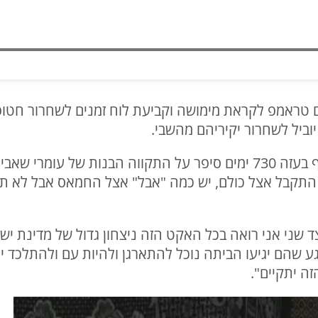
 טראמפ לקראת מימושה וקביעת לוח זמנים לשחרור חטופ
וביל לשחרור יקיריהם מהשבי.
דני מירן, אביו של עומרי מירן שחטוף בעזה 730 ימים סיפר על התקווה הב
 התקבל אצל כולם, יש כמה "אבל" אצל החמאס אבל לא תה
מצד שני אני רואה בכל האקט הזה ניצחון גדול של מדינת יש
 שהם יגיעו הביתה נוכל להתארגן ולהיות עם ולהתלכד יות
ה יתקיים".