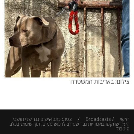
צילום: באדיבות המשטרה
ראשי
/
Broadcasts
/
צפת: כתב אישום נגד שני תושבי
העיר שתקפו באכזריות גבר שסירב לרכוש סמים, תוך שימוש בכלב
פיטבול