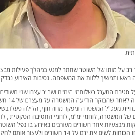
תית
ב על מותו של השוטר שחתר למגע במהלך פעילות מבצע
נה ראש ותמשיך ללוות את המשפחה. נסיבות האירוע נבד
סגירת המעגל כשלוחמי הימ"מ ושב"כ עצרו שני חשודים מר
הירי בו נפל
חיית מפכ"ל המשטרה ומפקד מחוז חוף, הלילה פעלו בשי
ם של המשטרה, לוחמי ימ"מ, לוחמי החטיבה הטקטית , לוחמ
יקות מבצעיות אחר חשודים מעורבים באירוע בו נפל השוט
במסגרת החקירה שנפתחה, הצליחו הכוחות לשים את ידם