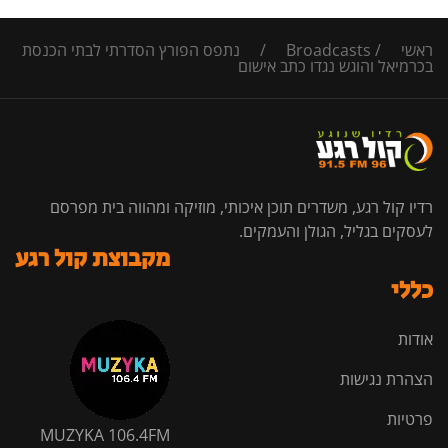
ראשי
/
Broadcasts
/
נתפס הפורץ הסדרתי לבתי הכנסת
בכרמיאל והוגש נגדו כתב אישום
רדיו קול רגע, משדרים תוכן איכותי, מוזיקה ומהווה בית מפרסם
לעסקים בגליל, הגולן והעמקים.
מקבוצת קול רגע
כללי
אודות
הצהרת נגישות
פרטיות
MUZYKA 106.4FM