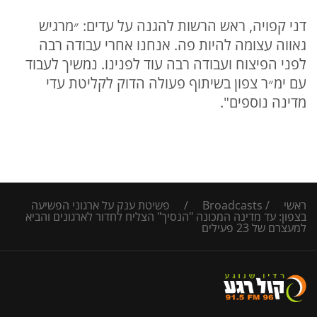
דני קפויה, ראש הרשות להגנה על עדים: ״מרגיש
גאווה עצומה להיות פה. אנחנו אחרי עבודה רבה
לפני הפיצוח ועבודה רבה עוד לפנינו. נמשיך לעבוד
עם ימ״ר צפון בשיתוף פעולה הדוק לקליטת עדי
מדינה נוספים".
ראשי
/
Broadcasts
/
פשיטת ענק על ארגוני הפשיעה
בצפון: עד מדינה המכונה "הנסיך" הצליח לחדור לארגונים והביא
למעצרם של 23 פעילים