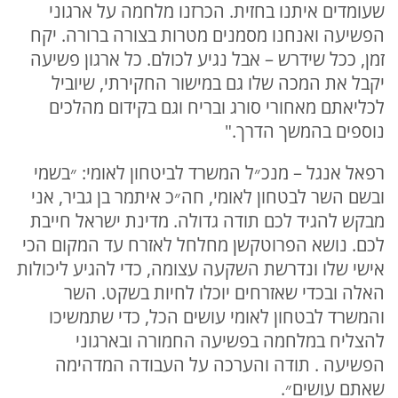
שעומדים איתנו בחזית. הכרזנו מלחמה על ארגוני
הפשיעה ואנחנו מסמנים מטרות בצורה ברורה. יקח
זמן, ככל שידרש – אבל נגיע לכולם. כל ארגון פשיעה
יקבל את המכה שלו גם במישור החקירתי, שיוביל
לכליאתם מאחורי סורג ובריח וגם בקידום מהלכים
נוספים בהמשך הדרך."
רפאל אנגל – מנכ״ל המשרד לביטחון לאומי: ״בשמי
ובשם השר לבטחון לאומי, חה״כ איתמר בן גביר, אני
מבקש להגיד לכם תודה גדולה. מדינת ישראל חייבת
לכם. נושא הפרוטקשן מחלחל לאזרח עד המקום הכי
אישי שלו ונדרשת השקעה עצומה, כדי להגיע ליכולות
האלה ובכדי שאזרחים יוכלו לחיות בשקט. השר
והמשרד לבטחון לאומי עושים הכל, כדי שתמשיכו
להצליח במלחמה בפשיעה החמורה ובארגוני
הפשיעה . תודה והערכה על העבודה המדהימה
שאתם עושים״.