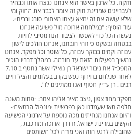
חזקה. כל ארגון באשר הוא אנחנו ננצח אותו ונבהיר
לעבריינים שמדינת חוק זה אומר לכבד את החוק ומי
שלא עושה את זה ימצא עצמו מאחורי סורג ובריח״.
עוד הוסיף: "במלחמה ארוכה מול פשיעה אנחנו
נעשה הכל כדי לאפשר לציבור הנורמטיבי לחיות
בבטחה ובשקט כי זוהי חובתנו, אנחנו הולכים לישון
עם זה וקמים בבוקר עם זה, כל שוטר וכל מפקד. אנחנו
נמשיך בפעילות הזאת עד חורמה. במהלך דבריו הזכיר
המפכ״ל את גיבור ישראל רן גואילי אשר נחטף ב 7.10
לאחר שנלחם בחירוף נפש בקרב בעלומים והציל חיים
רבים . רן עדיין חטוף ואנו ממתינים לו".
מפקד מחוז צפון ,ניצב מאיר אליהו אמר: ״פחות משנה
חלפה מאז שעמדנו כאן בפרשיית ׳מונפול הרמאים׳-
והיום אנחנו מנחיתים מכה נוספת על ארגוני הפשיעה
הקשים במדינת ישראל. זו דרך ארוכה ומורכבת ,
שהובילה לרגע הזה ואני מודה לכל השותפים