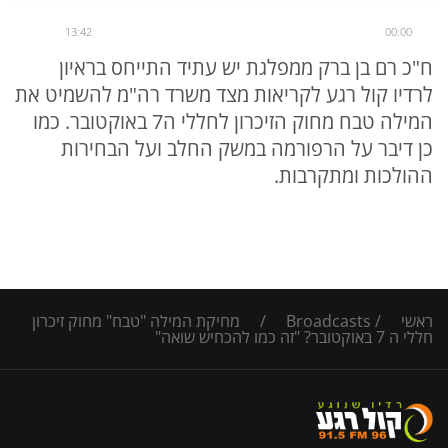
13:42
00:00
ח"כ רם בן ברק ממפלגת יש עתיד התייחס בראיון
לרדיו קול רגע לקריאות מצד משרד רה"מ להשמיט את
המילה טבח מחוק הזיכרון לחללי ה7 באוקטובר. כמו
כן דיבר על הרפורמה במשק החלב ועל הבחירות
ההולכות ומתקרבות.
ראשי
/
Broadcasts
/
מחיקת המילה "טבח" מחוק זיכרון
חללי ה 7 באוקטובר? "זה כמו להכחיש שואה"