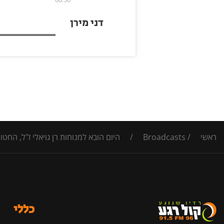
דני מירן
ראשי
/
Broadcasts
/
היום הובא למנוחות רן גויאלי ז"ל, החטו
כללי