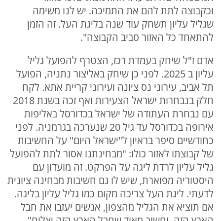
וכקבוצה לתת להם את התמיכה. יש לנו משימה
שגליל עליון תשחק עוד שנה בליגת העל. זה הזמן
להתאחד כל האזור סביב הקבוצה".
אדם ז"ל שיחק בעמדת רכז, הצטרף להפועל גליל
עליון ב 2025. לפני כן שיחק באליצור נתניה, הפועל
תל אביב, עירוני נס ציונה ועירוני קריית אתא. לקח
חלק בנבחרות ישראל הצעירות ואף זכה בשנת 2018
עם נבחרת העתודה של ישראל בכדורסל באליפות
אירופה בכדורסל עד גיל 20 שנערכה בגרמניה. לפני
כחודשיים סיפר בראיון ל"ישראל היום" על החשיבות
של קבוצתו לאזור כולו: "מבחינתנו אסור לתת להפועל
גליל עליון לרדת ליגה על הפרקט. זה מועדון עם
היסטוריה מפוארת, שיש לו גם חשיבות מבחינה ציונית
לדעתי. ליגת העל צריכה מקום כמו גליל עליון בליגה.
אם תוציא את הגליל מהצפון, אנשים יעזבו את חבל
הארץ הזה, וחשוב מאוד שחבל הארץ הזה יצליח".