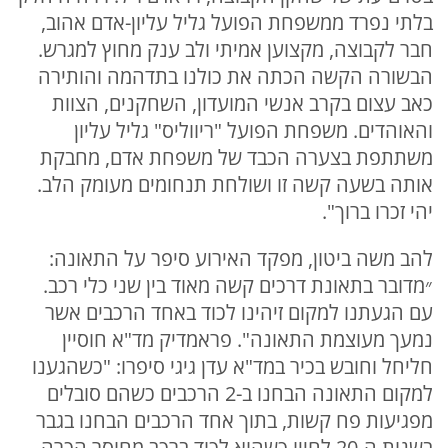
בלתי נפרד ממשפחת הפועל גליל עליון-אדם אהוב,
חבר לקבוצה, מקצוען אמיתי ולב ענק מחוץ למגרש.
הבשורה הקשה הכתה את כולנו בתדהמה והותירה
כאב עצום בקרב אנשי המועדון, השחקנים, הצוות
והאוהדים. משפחת הפועל "ריווליס" גליל עליון
משתתפת בצערה הכבד של משפחת אדם, מחבקת
אותה בשעה קשה זו ושולחת תנחומים מעומק הלב.
יהי זכרו ברוך".
להב משה ביטון, מפקד האירוע סיפר על התאונה:
״מדובר בתאונת דרכים קשה מאוד בין שני כלי רכב.
עם הגעתנו למקום זיהינו לכוד באחד הרכבים אשר
נמעך מעוצמת התאונה". פראמדיק מד"א חוסיין
חליחל וחובש בכיר במד"א עדן גיגי סיפרו: "כשהגענו
למקום התאונה הבחנו ב-2 הרכבים כשהם סובלים
מפגיעות פח קשות, בתוך אחד הרכבים הבחנו בגבר
בשנות ה-20 לחייו כשהוא לכוד ברכב מחוסר הכרה