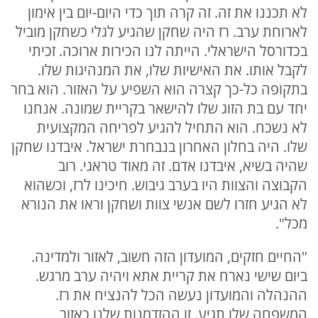
לא תכננו את זה. זה קרה תוך כדי היום-יום בין אימון
לארוחת ערב. רז היה שחקן שהגיע לגלי כשחקן מוביל
בכדורסל הישראלי. הייתה לנו הכירות ארוכה. זכיתי
לקבל אותו. את האישיות שלו, את המנהיגות שלו.
בתקופה כל-כך קצרה הוא השפיע על האזור. הוא בחר
יחד עם בת הזוג שלו להישאר בקריית שמונה. אנחנו
לא נשכח. הוא התחיל להגיע לפריחה המקצועית
שלו. היה בחלון האחרון בנבחרת ישראל. איבדנו שחקן
שהיה בשיא, איבדנו אדם. זה מאוד טראגי. רוב
הקבוצה והצוות היו בערב גיבוש. חיכינו לרז, וכשהוא
לא הגיע חזרו לשם אנשי צוות ושחקן וראו את הנורא
מכל".
"החיים חזקים, המועדון הזה חשוב, לאזור ולמדינה.
ביום שישי נארח את קריית אתא ויהיה ערב מרגש.
ההנהלה והמועדון נעשה הכל להנציח את רז.
המשפחה שלו תגיע. זו ההזדמנות שלנו כאזור