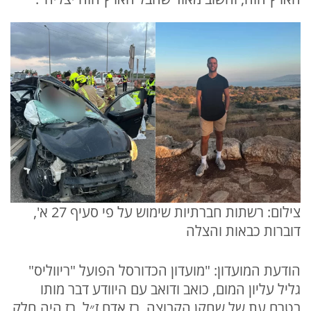
צילום: רשתות חברתיות שימוש על פי סעיף 27 א',
דוברות כבאות והצלה
הודעת המועדון: "מועדון הכדורסל הפועל "ריווליס"
גליל עליון המום, כואב ודואב עם היוודע דבר מותו
בטרם עת של שחקן הקבוצה, רז אדם ז״ל. רז היה חלק