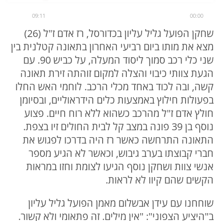
09:11
00:00
שחקן הפועל גליל עליון בכדורסל, רז אדם ז"ל (26)
מצא את מותו ביום רביעי האחרון בתאונה קטלנית בין
שני כלי רכב סמוך ליסוד המעלה, על כביש 90. עם
הגעת צוותי כיבוי והצלה למקום זוהתה זירת תאונה
קשה, ובה לכוד באחד מכלי הרכב. לוחמי האש החלו
בפעולות חילוץ באמצעות כלים הידראוליים, ובסיומן
חולץ אדם ז"ל מהרכב כשהוא ללא רוח חיים. פצוע
נוסף בן 39 פונה במצב קל לבית החולים זיו בצפת.
התאונה התרחשה כאשר רז היה בדרכו לפגוש את
חברי קבוצתו בערב גיבוש, וכאשר לא הגיע מספר
אנשי צוות ושחקן נוסף הגיעו לצומת וחזו במראות
הקשים שהם קיוו לא לראות.
שוחחנו עם עידן אבשלום מאמן הפועל גליל עליון
ב"היציע הצפוני": "אין מילים. זה פתאומי ולא קשור.