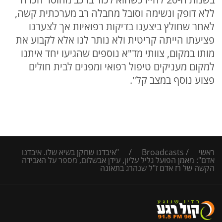
ללא דופק ונשימה וסובל מחבלה רב מערכתית קשה,
לאחר שחולץ ביצענו בדיקות רפואיות אך לצערנו
פציעתו הייתה קריטית ולא נותר לנו אלא לקבוע את
מותו במקום, צוותי מד"א נוספים שהגיעו יחד איתנו
למקום מעניקים טיפול רפואי ומפנים לבית חולים
פצוע נוסף במצב קל".
ראשי
/
Broadcasts
/
"איבדנו שחקן בשיא שלו. איבדנו
אדם": מאמן הפועל גליל עליון, עידן אבשלום, מספר על האבידה
הקשה של רז אדם ז"ל שנהרג בתאונה