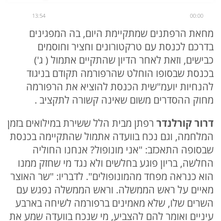
13:54
00:00
מחאת הרפתנים שמתקיימת היום, בה המפגינים
בדרכם לכנסת עם טרקטורונים וחציר וחוסמים
כבישים, וזאת לאחר הדיון שהתקיים אתמול ( ג')
בכנסת שבסופו הוחלט שהרפורמה תקודם בניגוד
להנחיות יועמ"שית הכנסת להוציא את הרפורמה
מחוק ההסדרים משום שאינה קשורה לתקציב .
דרור קורלנדר
רפתן מבית הלל ששירת במילואים בזמן
המלחמה, וגם נכח בוועדה אתמול שהתקיימה בכנסת
שבסופה התאכזב: "אני מונופול? אנחנו החוליה
החלשה, בריון פוגע בחלשים ולא נגד מי שחזק ממנו
הוא כנראה מפחד מהמונופולים". לדבריו: "שר האוצר
מאיים על ראש הממשלה. וראש הממשלה נפגש עם
השרים שלו, שלא מאמינים ברפורמה לשיחה בארבע
עיניים ואומר להם להצביע, מי שנכח בוועדה שמע את