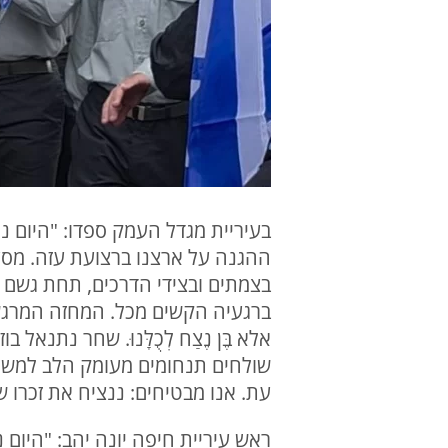
בעיריית מגדל העמק ספדו: "היום נפ
ההגנה על ארצנו ברצועת עזה. מסעו
בצמתים ובצידי הדרכים, תחת גשם ש
ברגעיה הקשים מכל. ​המחזה המרגש
אלא בֶּן נֶצַח לְכֻלָּנוּ. שחר נתנא
שולחים תנחומים מעומק הלב למשפ
עת. ​אנו מבטיחים: ננציח את זכרו ש