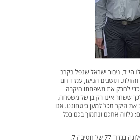
ו הי"ד, גיבור ישראל שנפל בקרב
זולת. תושבים הגיעו, עמדו דום
 וכדי לחבק את משפחתו היקרה
כך ששחר אינו רק בן של משפחה,
יב את היקר מכל למען ביטחוננו. ​אנו
 נלווה אתכם ונתמוך בכם בכל
ראש עיריית חיפה יונה יהב: "היום נטמן במגדל העמק רב-סרן שחר נתנאל בוזגלו ז"ל, מפקד פלוגה בגדוד 77 של חטיבה 7,