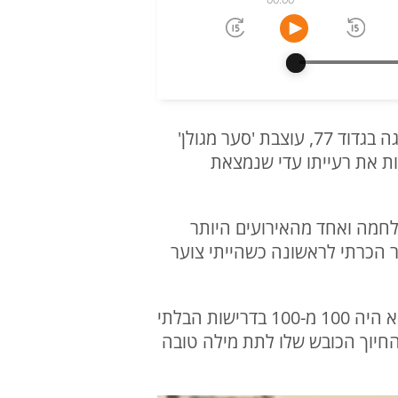
בבית העלמין במגדל העמק הובא למנוחות רס"ן שחר נתנאל בוזגלו, ממגדל העמק, מפקד פלוגה בגדוד 77, עוצבת 'סער מגולן'
פלו והניח אחריו הורים, אחיות את רעייתו עדי שנמצאת
לחמה ואחד מהאירועים היותר
 הכרתי לראשונה כשהייתי צוער
"אם אני צריך לתת תכונות שמייחדות את שחר גם בתור פקוד וגם בתור חבר זה שמצד אחד הוא היה 100 מ-100 בדרישות הבלתי
החיוך הכובש שלו לתת מילה טובה